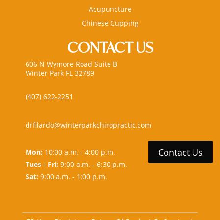
Acupuncture
Chinese Cupping
CONTACT US
606 N Wymore Road Suite B
Winter Park FL 32789
(407) 622-2251
drfilardo@winterparkchiropractic.com
Contact Us
Mon:
10:00 a.m. - 4:00 p.m.
Tues - Fri:
9:00 a.m. - 6:30 p.m.
Sat:
9:00 a.m. - 1:00 p.m.