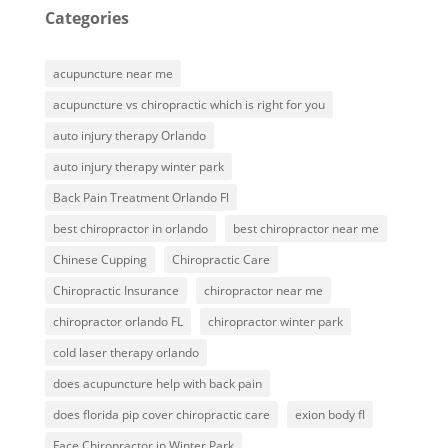
Categories
acupuncture near me
acupuncture vs chiropractic which is right for you
auto injury therapy Orlando
auto injury therapy winter park
Back Pain Treatment Orlando Fl
best chiropractor in orlando
best chiropractor near me
Chinese Cupping
Chiropractic Care
Chiropractic Insurance
chiropractor near me
chiropractor orlando FL
chiropractor winter park
cold laser therapy orlando
does acupuncture help with back pain
does florida pip cover chiropractic care
exion body fl
Face Chiropractor in Winter Park